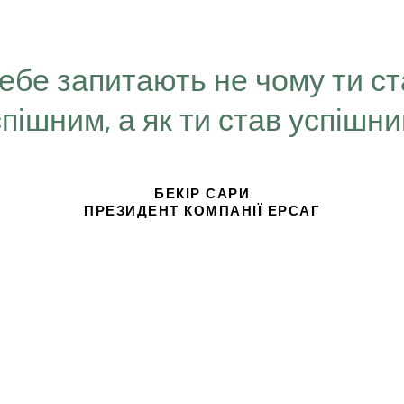
Тебе запитають не чому ти с
спішним, а як ти став успішн
БЕКІР САРИ
ПРЕЗИДЕНТ КОМПАНІЇ ЕРСАГ