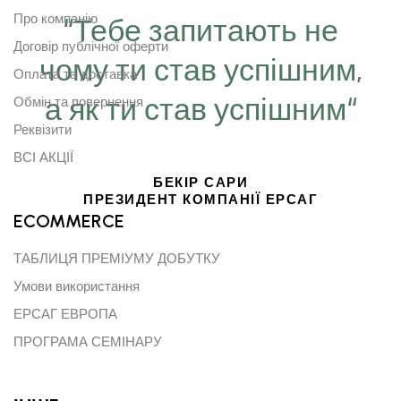
Про компанію
“Тебе запитають не
Договір публічної оферти
чому ти став успішним,
Оплата та доставка
а як ти став успішним“
Обмін та повернення
Реквізити
ВСІ АКЦІЇ
БЕКІР САРИ
ПРЕЗИДЕНТ КОМПАНІЇ ЕРСАГ
ECOMMERCE
ТАБЛИЦЯ ПРЕМІУМУ ДОБУТКУ
Умови використання
ЕРСАГ ЕВРОПА
ПРОГРАМА СЕМІНАРУ