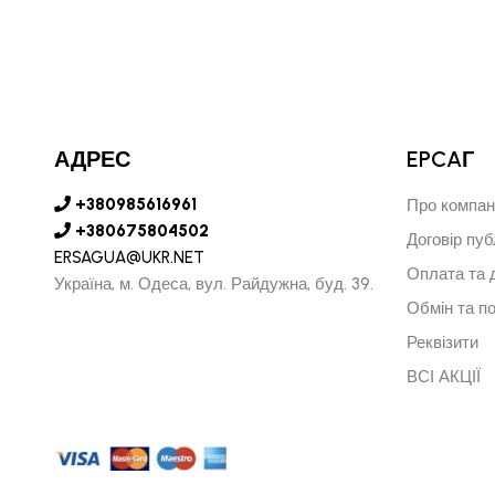
АДРЕС
EPCAГ
+380985616961
Про компан
+380675804502
Договір пуб
ERSAGUA@UKR.NET
Оплата та 
Україна, м. Одеса, вул. Райдужна, буд. 39.
Обмін та п
Реквізити
ВСІ АКЦІЇ