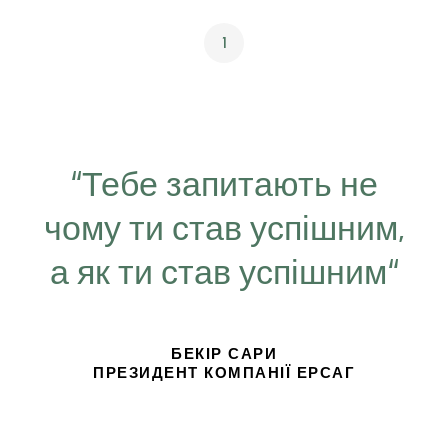
1
“Тебе запитають не
чому ти став успішним,
а як ти став успішним“
БЕКІР САРИ
ПРЕЗИДЕНТ КОМПАНІЇ ЕРСАГ