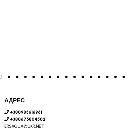
АДРЕС
+380985616961
+380675804502
ERSAGUA@UKR.NET