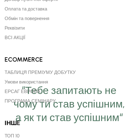
Оплата та доставка
Обмін та повернення
Реквізити
ВСІ АКЦІЇ
ECOMMERCE
ТАБЛИЦЯ ПРЕМІУМУ ДОБУТКУ
Умови використання
“Тебе запитають не
ЕРСАГ ЕВРОПА
чому ти став успішним,
ПРОГРАМА СЕМІНАРУ
а як ти став успішним“
ІНШE
ТОП 10