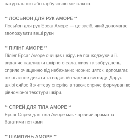
натуральною або гарбузовою мочалкою.
** ЛОСЬЙОН ДЛЯ РУК АМОРЕ **
Лосьйон для рук Ерсаг Аморе — це засіб, який допомагає
зволожувати ваші руки.
** ПІЛІНГ АМОРЕ **
Пілінг Ерсаг Аморе очищає шкіру, не пошкоджуючи її,
видаляє надлишки шкірного сала, жиру та забруднень,
сприяє очищенню від небажаних чорних цяток, допомагає
шкірі легше дихати та надає їй гладкого вигляду. Дарує
шкірі сяйво й життєву енергію, а також сприяє формуванню
рівномірної текстури шкіри.
** СПРЕЙ ДЛЯ ТІЛА АМОРЕ **
Ерсаг Спрей для тіла Аморе має чарівний аромат із
багатими нотками.
** ШАМПУНЬ АМОРЕ **