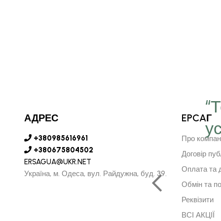
“
АДРЕС
EPCAГ
у
є серце в далечину та
+380985616961
Про компан
рушить за ним"
+380675804502
Договір пуб
ERSAGUA@UKR.NET
Оплата та 
Україна, м. Одеса, вул. Райдужна, буд. 39.
Обмін та п
АРСУРЕН БАЯРКГУ
Реквізити
НИЙ ДИРЕКТОР МОНГОЛІЇ
ВСІ АКЦІЇ