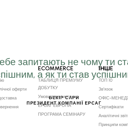
Тебе запитають не чому ти с
ECOMMERCE
ІНШE
спішним, а як ти став успішн
ію
ТАБЛИЦЯ ПРЕМІУМУ
ТОП 10
ДОБУТКУ
лічної оферти
Зв'язок
Умови використання
БЕКІР САРИ
доставка
ОФІС-МЕНЕ
ПРЕЗИДЕНТ КОМПАНІЇ ЕРСАГ
ЕРСАГ ЕВРОПА
овернення
Сертифікати
ПРОГРАМА СЕМІНАРУ
Аналітичні звіт
Принципи комп