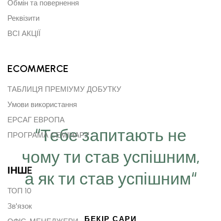
Обмін та повернення
Реквізити
ВСІ АКЦІЇ
ECOMMERCE
ТАБЛИЦЯ ПРЕМІУМУ ДОБУТКУ
Умови використання
ЕРСАГ ЕВРОПА
“Тебе запитають не
ПРОГРАМА СЕМІНАРУ
чому ти став успішним,
ІНШE
а як ти став успішним“
ТОП 10
Зв'язок
БЕКІР САРИ