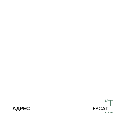
“
АДРЕС
EPCAГ