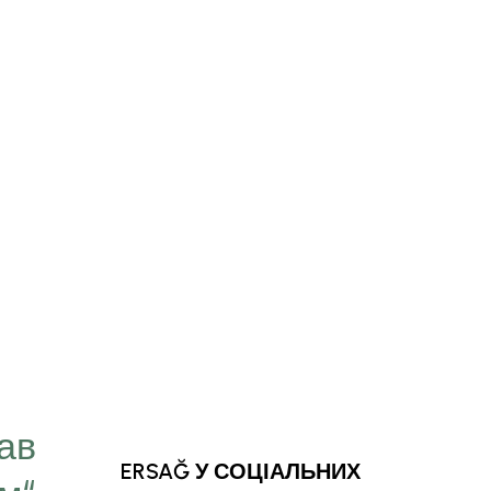
тав
“Мета, яку ми найчас
ERSAĞ У СОЦІАЛЬНИХ