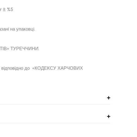
ків чаю, вага нетто : 30 gr ± %5
живання(ТЕТТ) вказані на упаковці.
РЧОВИХ ПРОДУКТІВ» ТУРЕЧЧИНИ.
но відповідно до «КОДЕКСУ ХАРЧОВИХ