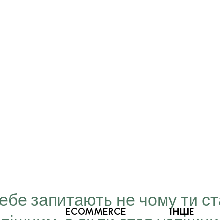
Тебе запитають не чому ти с
ECOMMERCE
ІНШE