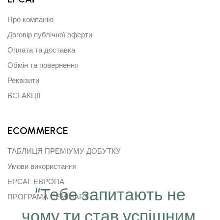
Про компанію
Договір публічної оферти
Оплата та доставка
Обмін та повернення
Реквізити
ВСІ АКЦІЇ
ECOMMERCE
ТАБЛИЦЯ ПРЕМІУМУ ДОБУТКУ
Умови використання
ЕРСАГ ЕВРОПА
“Тебе запитають не
ПРОГРАМА СЕМІНАРУ
чому ти став успішним,