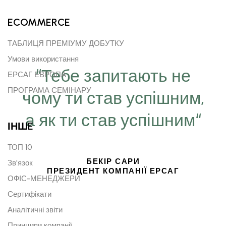
ECOMMERCE
ТАБЛИЦЯ ПРЕМІУМУ ДОБУТКУ
Умови використання
“Тебе запитають не
ЕРСАГ ЕВРОПА
ПРОГРАМА СЕМІНАРУ
чому ти став успішним,
а як ти став успішним“
ІНШE
ТОП 10
БЕКІР САРИ
Зв'язок
ПРЕЗИДЕНТ КОМПАНІЇ ЕРСАГ
ОФІС-МЕНЕДЖЕРИ
Сертифікати
Аналітичні звіти
Принципи компанії