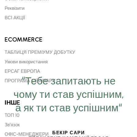
Реквізити
ВСІ АКЦІЇ
ECOMMERCE
ТАБЛИЦЯ ПРЕМІУМУ ДОБУТКУ
Умови використання
ЕРСАГ ЕВРОПА
“Тебе запитають не
ПРОГРАМА СЕМІНАРУ
чому ти став успішним,
ІНШE
а як ти став успішним“
ТОП 10
Зв'язок
БЕКІР САРИ
ОФІС-МЕНЕДЖЕРИ