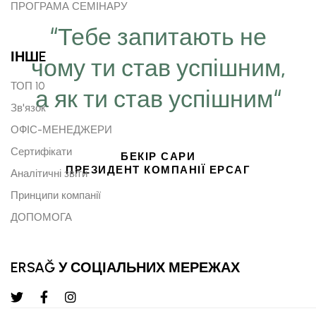
ПРОГРАМА СЕМІНАРУ
“Тебе запитають не
ІНШE
чому ти став успішним,
ТОП 10
а як ти став успішним“
Зв'язок
ОФІС-МЕНЕДЖЕРИ
Сертифікати
БЕКІР САРИ
ПРЕЗИДЕНТ КОМПАНІЇ ЕРСАГ
Аналітичні звіти
Принципи компанії
ДОПОМОГА
ERSAĞ У СОЦІАЛЬНИХ МЕРЕЖАХ