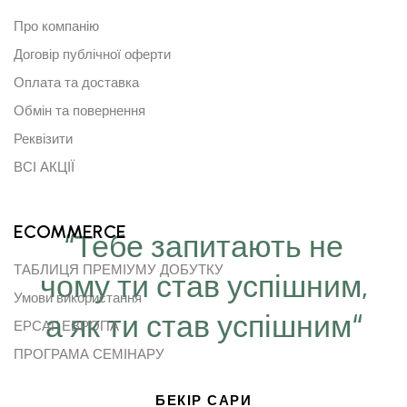
Про компанію
Договір публічної оферти
Оплата та доставка
Обмін та повернення
Реквізити
ВСІ АКЦІЇ
ECOMMERCE
“Тебе запитають не
ТАБЛИЦЯ ПРЕМІУМУ ДОБУТКУ
чому ти став успішним,
Умови використання
а як ти став успішним“
ЕРСАГ ЕВРОПА
ПРОГРАМА СЕМІНАРУ
БЕКІР САРИ