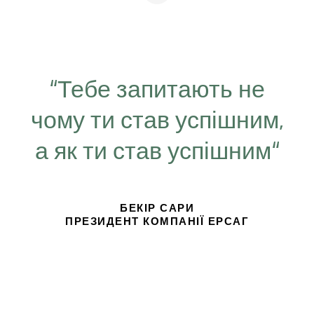
“Тебе запитають не
чому ти став успішним,
а як ти став успішним“
БЕКІР САРИ
ПРЕЗИДЕНТ КОМПАНІЇ ЕРСАГ