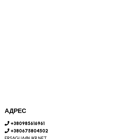
АДРЕС
+380985616961
+380675804502
ERSAGUA@UKR.NET