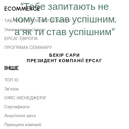
“Тебе запитають не
ECOMMERCE
чому ти став успішним,
ТАБЛИЦЯ ПРЕМІУМУ ДОБУТКУ
а як ти став успішним“
Умови використання
ЕРСАГ ЕВРОПА
ПРОГРАМА СЕМІНАРУ
БЕКІР САРИ
ПРЕЗИДЕНТ КОМПАНІЇ ЕРСАГ
ІНШE
ТОП 10
Зв'язок
ОФІС-МЕНЕДЖЕРИ
Сертифікати
Аналітичні звіти
Принципи компанії