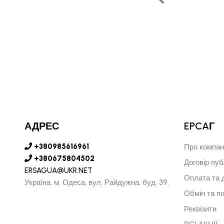
АРСУРЕН БАЯРКГУ
НИЙ ДИРЕКТОР МОНГОЛІЇ
АДРЕС
EPCAГ
+380985616961
Про компан
+380675804502
Договір пуб
ERSAGUA@UKR.NET
Оплата та 
Україна, м. Одеса, вул. Райдужна, буд. 39.
Обмін та п
Реквізити