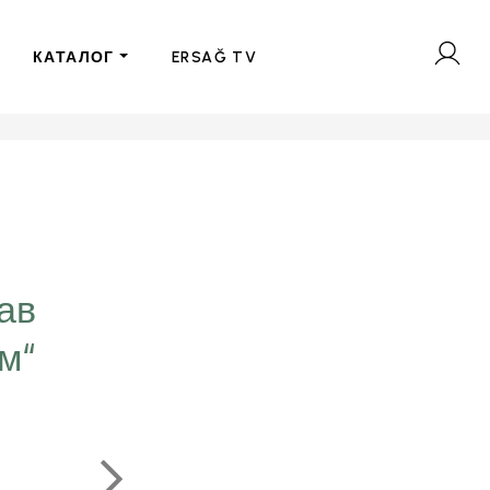
КАТАЛОГ
ERSAĞ TV
тав
“Мета, яку ми найчас
им“
в нашій свідомості,
частиною нашої су
захищаємо все, що ід