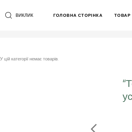
ВИКЛИК
ГОЛОВНА СТОРІНКА
ТОВАР
У цій категорії немає товарів.
“
у
є серце в далечину та
рушить за ним"