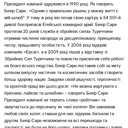
Президент компанії одружився в 1990 році. Як говорить
Бекір Сари : «Одним з правильних рішень у моєму житті є
мій шлюб”. У тому ж році він почав свою кар’єру в 54 001-й
дивізії боєприпасів Егейської командної армії. Бекір Сари
протягом 20 років служби в збройних силах Туреччини
отримав численні нагороди за дисципліновану, принципову,
чесну, працьовиту особистість. У 2006 році відкрив
компанію «Ерсаг», а в 2009 році пішов у відставку зі
Збройних Сил Туреччини та повністю присвятив себе роботі
на благо всього людства. Бекір Сари поставив собі за мету
шляхом випуску чистячих та косметичних засобів створити
більш здорову націю. Завдяки своїй рішучості, терплячості
та кропіткій праці він цього досяг. «Не можна жартувати з
брехнею, лайкою та шлюбом» - говорить Бекір Сари.
Президент компанії не терпить слова «робітник» та
звертається до персоналу як «мої колеги» Він завоював
любов своїх колег, ставши для них лідером, батьком та
другом. Бекір Сари незважаючи на всі перешкоди та
трудності, які були на його шляху, завдяки підтримці і довірі