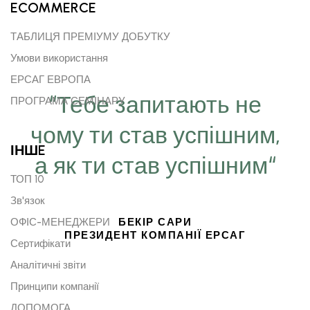
ECOMMERCE
ТАБЛИЦЯ ПРЕМІУМУ ДОБУТКУ
Умови використання
ЕРСАГ ЕВРОПА
“Тебе запитають не
ПРОГРАМА СЕМІНАРУ
чому ти став успішним,
ІНШE
а як ти став успішним“
ТОП 10
Зв'язок
БЕКІР САРИ
ОФІС-МЕНЕДЖЕРИ
ПРЕЗИДЕНТ КОМПАНІЇ ЕРСАГ
Сертифікати
Аналітичні звіти
Принципи компанії
ДОПОМОГА