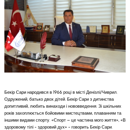
Бекір Сари народився в 1966 році в місті Денізлі/Чиврил.
Одружений, батько двох дітей. Бекір Сари з дитинства
допитливий, любить винаходи і нововведення. Зі шкільних
років захоплюється бойовими мистецтвами, плаванням та
іншими видами спорту. «Спорт – це частина мого життя», «В
здоровому тілі - здоровий дух» - говорить Бекір Сари.