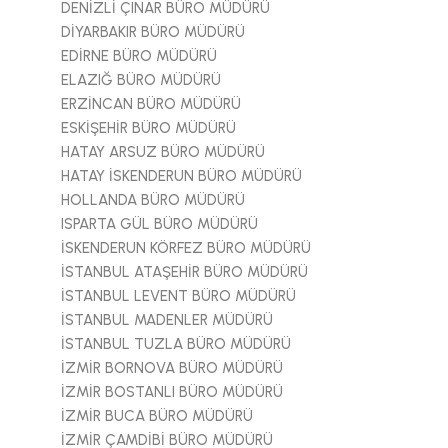
DENİZLİ ÇINAR BÜRO MÜDÜRÜ
DİYARBAKIR BÜRO MÜDÜRÜ
EDİRNE BÜRO MÜDÜRÜ
ELAZIĞ BÜRO MÜDÜRÜ
ERZİNCAN BÜRO MÜDÜRÜ
ESKİŞEHİR BÜRO MÜDÜRÜ
HATAY ARSUZ BÜRO MÜDÜRÜ
HATAY İSKENDERUN BÜRO MÜDÜRÜ
HOLLANDA BÜRO MÜDÜRÜ
ISPARTA GÜL BÜRO MÜDÜRÜ
İSKENDERUN KÖRFEZ BÜRO MÜDÜRÜ
İSTANBUL ATAŞEHİR BÜRO MÜDÜRÜ
İSTANBUL LEVENT BÜRO MÜDÜRÜ
İSTANBUL MADENLER MÜDÜRÜ
İSTANBUL TUZLA BÜRO MÜDÜRÜ
İZMİR BORNOVA BÜRO MÜDÜRÜ
İZMİR BOSTANLI BÜRO MÜDÜRÜ
İZMİR BUCA BÜRO MÜDÜRÜ
İZMİR ÇAMDİBİ BÜRO MÜDÜRÜ