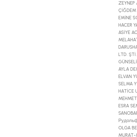
ZEYNEP 
ÇİĞDEM
EMİNE S
HACER 
ASİYE A
MELAHAT
DARUSHA
LTD. ŞTİ.
GÜNSELİ
AYLA DE
ELVAN 
SELMA Y
HATİCE 
MEHMET
ESRA S
SANOBA
Рудольф
OLGA BE
MURAT-M