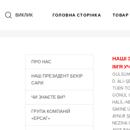
ВИКЛИК
ГОЛОВНА СТОРІНКА
ТОВАР
НАШІ 
ПРО НАС
ІМ'Я 
GÜLSÜM
НАШ ПРЕЗИДЕНТ БЕКІР
D. ALİ-
САРИ
TİJEN T
GÖNÜL 
ЧИ ЗНАЄТЕ ВИ?
HALİL-N
SAKİNE
ГРУПА КОМПАНІЙ
AYNUR Ş
«ЕРСАГ»
NEZİHA 