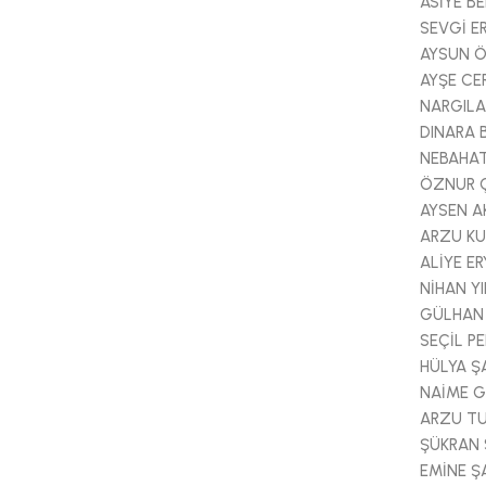
ASİYE B
SEVGİ E
AYSUN 
AYŞE CE
NARGILA
DINARA
NEBAHAT
ÖZNUR 
AYSEN A
ARZU K
ALİYE E
NİHAN YI
GÜLHAN
SEÇİL PE
HÜLYA Ş
NAİME 
ARZU T
ŞÜKRAN 
EMİNE Ş