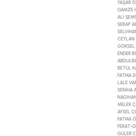
YAŞAR 
GAMZE H
ALİ ŞEM
SERAP A
SELVİHA
CEYLAN 
GÖKSEL
ENDER B
ABDULBA
BETÜL 
FATMA 
LALE VAR
SENİHA
NAGİHAN
MELEK Ç
AYSEL Ç
FATMA 
FERAT-
GÜLER 