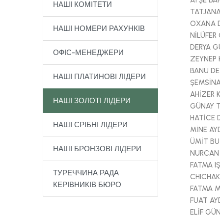
AYŞE BA
НАШІ КОМІТЕТИ
TATJANA
OXANA 
НАШІ НОМЕРИ РАХУНКІВ
NİLÜFER
DERYA G
ОФІС-МЕНЕДЖЕРИ
ZEYNEP 
BANU DE
НАШІ ПЛАТИНОВІ ЛІДЕРИ
ŞEMSİNA
AHİZER 
НАШІ ЗОЛОТІ ЛІДЕРИ
GÜNAY 
HATİCE 
НАШІ СРІБНІ ЛІДЕРИ
MİNE AY
ÜMİT BU
НАШІ БРОНЗОВІ ЛІДЕРИ
NURCAN
FATMA IŞ
ТУРЕЧЧИНА РАДА
CHICHAK
КЕРІВНИКІВ БЮРО
FATMA 
FUAT AY
ELİF GÜ