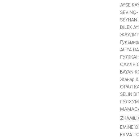
AYŞE KA
SEVİNÇ-
SEYHAN
DİLEK AY
ЖАУДИР
Гульмир
ALIYA D
ГУЛЖАН
САУЛЕ 
BAYAN 
Жанар К
ОРАЛ К
SELİN Bİ
ГУЛХУ
МАМАС
ZHAMILI
EMİNE 
ESMA T