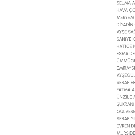
SELMA 
HAVA Ç
MERYEM
DİYADİ
AYŞE SA
SANİYE 
HATİCE 
ESMA DE
ÜMMÜGÜ
EMIRAYS
AYŞEGÜL
SERAP E
FATMA A
ÜNZİLE 
ŞÜKRANİ
GÜLVER
SERAP YI
EVREN D
MÜRŞİD