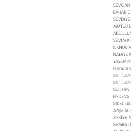
SEVCAN
BAHAR 
SEVDİYE
MUTLU 
ABDULL
SEVİM Kİ
İLKNUR 
NADİYE 
YASEMİN
Наталя Є
SVITLAN
SVITLAN
SULTAN
FİRDEV
SİBEL B
AYŞE AL
ZEKİYE 
SEMRA 