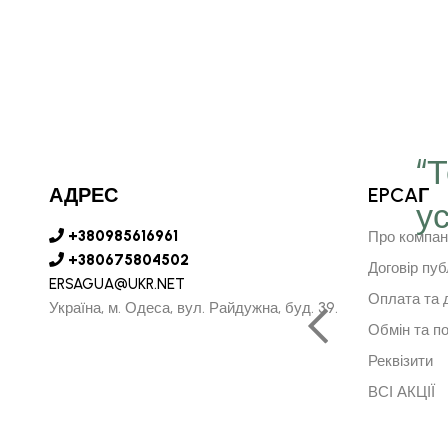
“
АДРЕС
EPCAГ
у
є серце в далечину та
+380985616961
Про компан
рушить за ним"
+380675804502
Договір пуб
ERSAGUA@UKR.NET
Оплата та 
Україна, м. Одеса, вул. Райдужна, буд. 39.
Обмін та п
АРСУРЕН БАЯРКГУ
Реквізити
НИЙ ДИРЕКТОР МОНГОЛІЇ
ВСІ АКЦІЇ