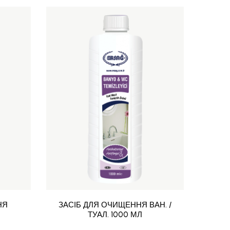
НЯ
ЗАСІБ ДЛЯ ОЧИЩЕННЯ ВАН. /
ЗАСІ
ТУАЛ. 1000 МЛ
ТУА