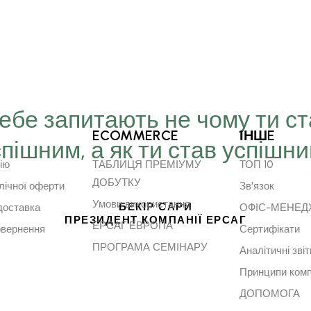
Тебе запитають не чому ти с
ECOMMERCE
ІНШE
спішним, а як ти став успішн
ію
ТАБЛИЦЯ ПРЕМІУМУ
ТОП 10
ДОБУТКУ
лічної оферти
Зв'язок
Умови використання
БЕКІР САРИ
доставка
ОФІС-МЕНЕ
ПРЕЗИДЕНТ КОМПАНІЇ ЕРСАГ
ЕРСАГ ЕВРОПА
овернення
Сертифікати
ПРОГРАМА СЕМІНАРУ
Аналітичні звіт
Принципи комп
ДОПОМОГА