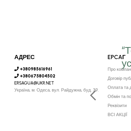
“
АДРЕС
EPCAГ
у
є серце в далечину та
+380985616961
Про компан
рушить за ним"
+380675804502
Договір пуб
ERSAGUA@UKR.NET
Оплата та 
Україна, м. Одеса, вул. Райдужна, буд. 39.
Обмін та п
АРСУРЕН БАЯРКГУ
Реквізити
НИЙ ДИРЕКТОР МОНГОЛІЇ
ВСІ АКЦІЇ