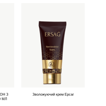
ОН З
Зволожуючий крем Ерсаг
0 МЛ