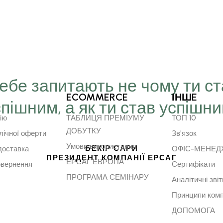
Тебе запитають не чому ти с
ECOMMERCE
ІНШE
спішним, а як ти став успішн
ію
ТАБЛИЦЯ ПРЕМІУМУ
ТОП 10
ДОБУТКУ
лічної оферти
Зв'язок
Умови використання
БЕКІР САРИ
доставка
ОФІС-МЕНЕ
ПРЕЗИДЕНТ КОМПАНІЇ ЕРСАГ
ЕРСАГ ЕВРОПА
овернення
Сертифікати
ПРОГРАМА СЕМІНАРУ
Аналітичні звіт
Принципи комп
ДОПОМОГА