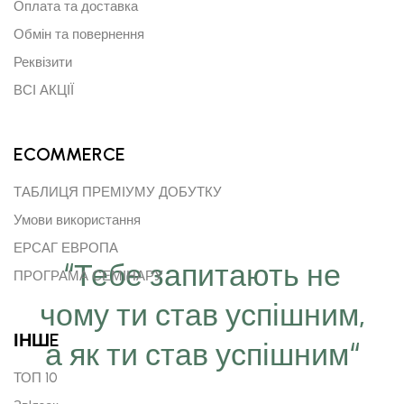
Оплата та доставка
Обмін та повернення
Реквізити
ВСІ АКЦІЇ
ECOMMERCE
ТАБЛИЦЯ ПРЕМІУМУ ДОБУТКУ
Умови використання
ЕРСАГ ЕВРОПА
“Тебе запитають не
ПРОГРАМА СЕМІНАРУ
чому ти став успішним,
ІНШE
а як ти став успішним“
ТОП 10