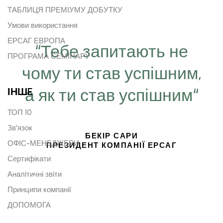
ТАБЛИЦЯ ПРЕМІУМУ ДОБУТКУ
Умови використання
ЕРСАГ ЕВРОПА
“Тебе запитають не
ПРОГРАМА СЕМІНАРУ
чому ти став успішним,
а як ти став успішним“
ІНШE
ТОП 10
Зв'язок
БЕКІР САРИ
ОФІС-МЕНЕДЖЕРИ
ПРЕЗИДЕНТ КОМПАНІЇ ЕРСАГ
Сертифікати
Аналітичні звіти
Принципи компанії
ДОПОМОГА