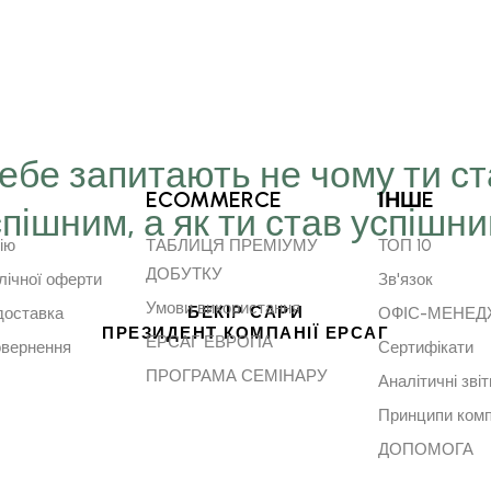
Тебе запитають не чому ти с
ECOMMERCE
ІНШE
спішним, а як ти став успішн
ію
ТАБЛИЦЯ ПРЕМІУМУ
ТОП 10
ДОБУТКУ
лічної оферти
Зв'язок
Умови використання
БЕКІР САРИ
доставка
ОФІС-МЕНЕ
ПРЕЗИДЕНТ КОМПАНІЇ ЕРСАГ
ЕРСАГ ЕВРОПА
овернення
Сертифікати
ПРОГРАМА СЕМІНАРУ
Аналітичні звіт
Принципи комп
ДОПОМОГА