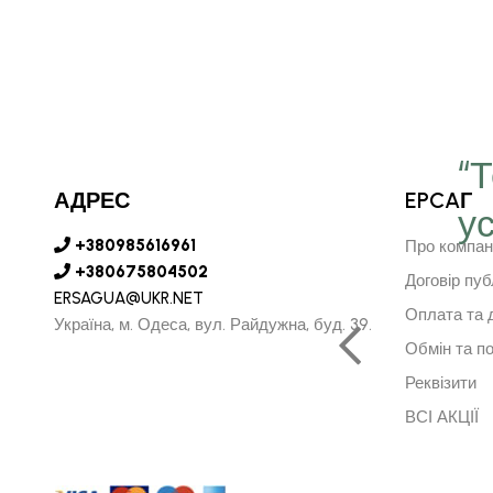
“
АДРЕС
EPCAГ
у
є серце в далечину та
+380985616961
Про компан
рушить за ним"
+380675804502
Договір пуб
ERSAGUA@UKR.NET
Оплата та 
Україна, м. Одеса, вул. Райдужна, буд. 39.
Обмін та п
АРСУРЕН БАЯРКГУ
Реквізити
НИЙ ДИРЕКТОР МОНГОЛІЇ
ВСІ АКЦІЇ