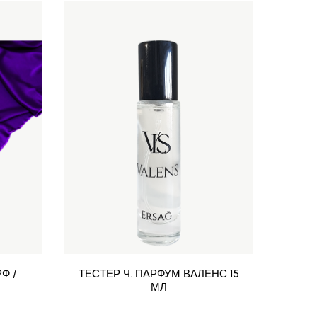
Ф /
ТЕСТЕР Ч. ПАРФУМ ВАЛЕНС 15
АП
МЛ