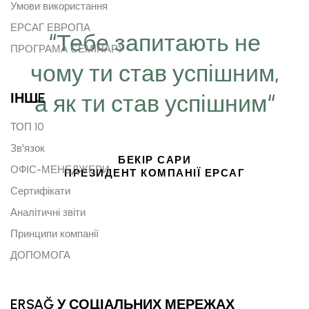
Умови використання
ЕРСАГ ЕВРОПА
“Тебе запитають не
ПРОГРАМА СЕМІНАРУ
чому ти став успішним,
ІНШE
а як ти став успішним“
ТОП 10
Зв'язок
БЕКІР САРИ
ОФІС-МЕНЕДЖЕРИ
ПРЕЗИДЕНТ КОМПАНІЇ ЕРСАГ
Сертифікати
Аналітичні звіти
Принципи компанії
ДОПОМОГА
ERSAĞ У СОЦІАЛЬНИХ МЕРЕЖАХ