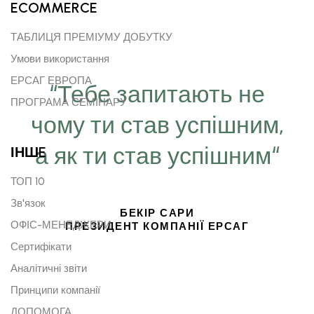
ECOMMERCE
ТАБЛИЦЯ ПРЕМІУМУ ДОБУТКУ
Умови використання
ЕРСАГ ЕВРОПА
“Тебе запитають не
ПРОГРАМА СЕМІНАРУ
чому ти став успішним,
а як ти став успішним“
ІНШE
ТОП 10
Зв'язок
БЕКІР САРИ
ОФІС-МЕНЕДЖЕРИ
ПРЕЗИДЕНТ КОМПАНІЇ ЕРСАГ
Сертифікати
Аналітичні звіти
Принципи компанії
ДОПОМОГА