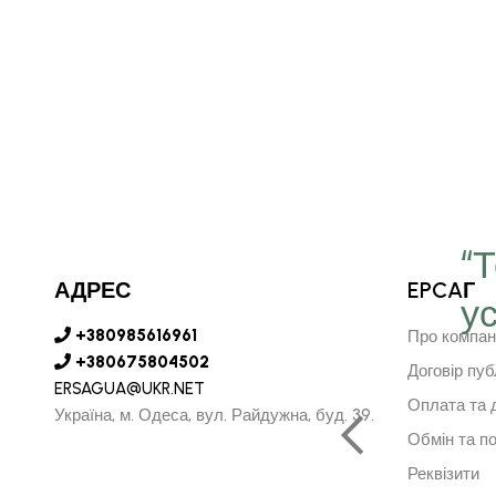
“
АДРЕС
EPCAГ
у
є серце в далечину та
+380985616961
Про компан
рушить за ним"
+380675804502
Договір пуб
ERSAGUA@UKR.NET
Оплата та 
Україна, м. Одеса, вул. Райдужна, буд. 39.
Обмін та п
АРСУРЕН БАЯРКГУ
Реквізити
НИЙ ДИРЕКТОР МОНГОЛІЇ