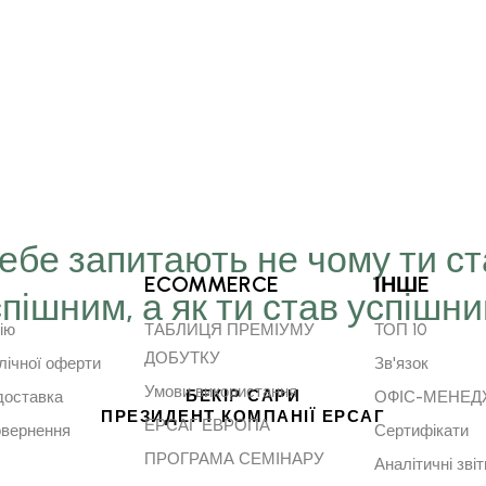
Тебе запитають не чому ти с
ECOMMERCE
ІНШE
спішним, а як ти став успішн
ію
ТАБЛИЦЯ ПРЕМІУМУ
ТОП 10
ДОБУТКУ
лічної оферти
Зв'язок
Умови використання
БЕКІР САРИ
доставка
ОФІС-МЕНЕ
ПРЕЗИДЕНТ КОМПАНІЇ ЕРСАГ
ЕРСАГ ЕВРОПА
овернення
Сертифікати
ПРОГРАМА СЕМІНАРУ
Аналітичні звіт