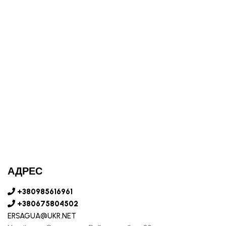
АДРЕС
+380985616961
+380675804502
ERSAGUA@UKR.NET