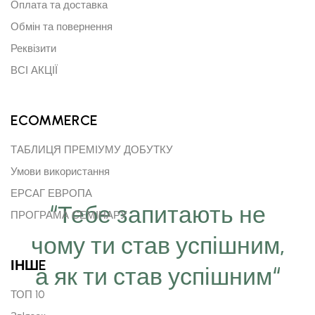
Оплата та доставка
Обмін та повернення
Реквізити
ВСІ АКЦІЇ
ECOMMERCE
ТАБЛИЦЯ ПРЕМІУМУ ДОБУТКУ
Умови використання
ЕРСАГ ЕВРОПА
“Тебе запитають не
ПРОГРАМА СЕМІНАРУ
чому ти став успішним,
ІНШE
а як ти став успішним“
ТОП 10