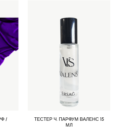
Ф /
ТЕСТЕР Ч. ПАРФУМ ВАЛЕНС 15
АП
МЛ