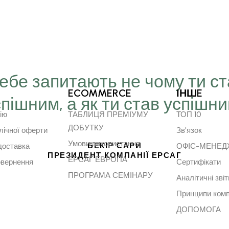
Тебе запитають не чому ти с
ECOMMERCE
ІНШE
спішним, а як ти став успішн
ію
ТАБЛИЦЯ ПРЕМІУМУ
ТОП 10
ДОБУТКУ
лічної оферти
Зв'язок
Умови використання
БЕКІР САРИ
доставка
ОФІС-МЕНЕ
ПРЕЗИДЕНТ КОМПАНІЇ ЕРСАГ
ЕРСАГ ЕВРОПА
овернення
Сертифікати
ПРОГРАМА СЕМІНАРУ
Аналітичні звіт
Принципи комп
ДОПОМОГА