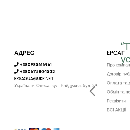
“
АДРЕС
EPCAГ
у
є серце в далечину та
+380985616961
Про компан
рушить за ним"
+380675804502
Договір пуб
ERSAGUA@UKR.NET
Оплата та 
Україна, м. Одеса, вул. Райдужна, буд. 39.
Обмін та п
АРСУРЕН БАЯРКГУ
Реквізити
НИЙ ДИРЕКТОР МОНГОЛІЇ
ВСІ АКЦІЇ