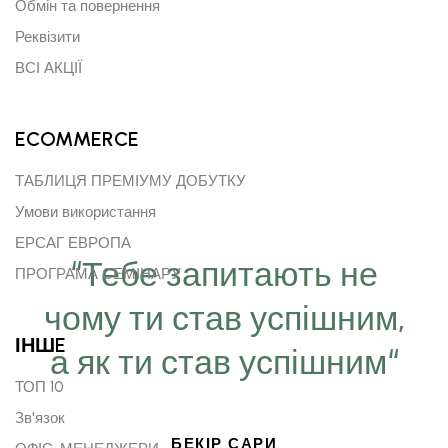
Обмін та повернення
Реквізити
ВСІ АКЦІЇ
ECOMMERCE
ТАБЛИЦЯ ПРЕМІУМУ ДОБУТКУ
Умови використання
ЕРСАГ ЕВРОПА
“Тебе запитають не
ПРОГРАМА СЕМІНАРУ
чому ти став успішним,
ІНШE
а як ти став успішним“
ТОП 10
Зв'язок
БЕКІР САРИ