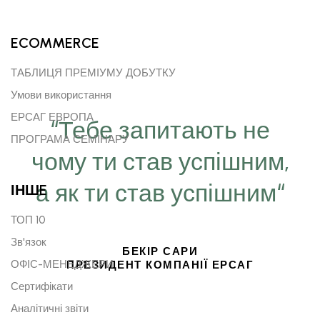
ECOMMERCE
ТАБЛИЦЯ ПРЕМІУМУ ДОБУТКУ
Умови використання
ЕРСАГ ЕВРОПА
“Тебе запитають не
ПРОГРАМА СЕМІНАРУ
чому ти став успішним,
а як ти став успішним“
ІНШE
ТОП 10
Зв'язок
БЕКІР САРИ
ОФІС-МЕНЕДЖЕРИ
ПРЕЗИДЕНТ КОМПАНІЇ ЕРСАГ
Сертифікати
Аналітичні звіти