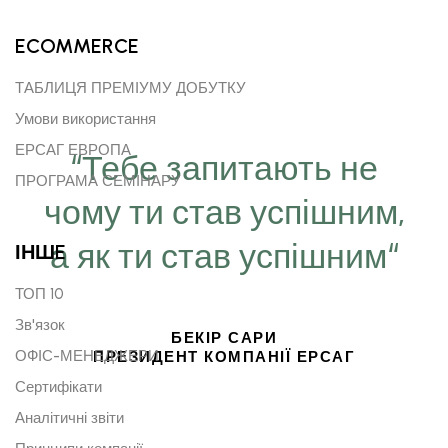
ECOMMERCE
ТАБЛИЦЯ ПРЕМІУМУ ДОБУТКУ
Умови використання
ЕРСАГ ЕВРОПА
“Тебе запитають не
ПРОГРАМА СЕМІНАРУ
чому ти став успішним,
а як ти став успішним“
ІНШE
ТОП 10
Зв'язок
БЕКІР САРИ
ОФІС-МЕНЕДЖЕРИ
ПРЕЗИДЕНТ КОМПАНІЇ ЕРСАГ
Сертифікати
Аналітичні звіти