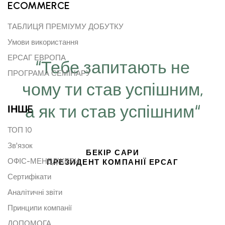
ECOMMERCE
ТАБЛИЦЯ ПРЕМІУМУ ДОБУТКУ
Умови використання
ЕРСАГ ЕВРОПА
“Тебе запитають не
ПРОГРАМА СЕМІНАРУ
чому ти став успішним,
а як ти став успішним“
ІНШE
ТОП 10
Зв'язок
БЕКІР САРИ
ОФІС-МЕНЕДЖЕРИ
ПРЕЗИДЕНТ КОМПАНІЇ ЕРСАГ
Сертифікати
Аналітичні звіти
Принципи компанії
ДОПОМОГА