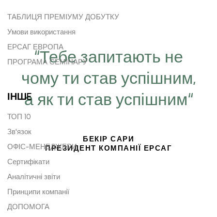
ТАБЛИЦЯ ПРЕМІУМУ ДОБУТКУ
Умови використання
ЕРСАГ ЕВРОПА
“Тебе запитають не
ПРОГРАМА СЕМІНАРУ
чому ти став успішним,
а як ти став успішним“
ІНШE
ТОП 10
Зв'язок
БЕКІР САРИ
ОФІС-МЕНЕДЖЕРИ
ПРЕЗИДЕНТ КОМПАНІЇ ЕРСАГ
Сертифікати
Аналітичні звіти
Принципи компанії
ДОПОМОГА