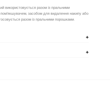
кий використовується разом із пральними
е є пом’якшувачем, засобом для видалення накипу або
тосовується разом із пральними порошками.