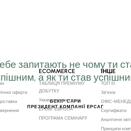
Тебе запитають не чому ти с
ECOMMERCE
ІНШE
спішним, а як ти став успішн
ію
ТАБЛИЦЯ ПРЕМІУМУ
ТОП 10
ДОБУТКУ
лічної оферти
Зв'язок
Умови використання
БЕКІР САРИ
доставка
ОФІС-МЕНЕ
ПРЕЗИДЕНТ КОМПАНІЇ ЕРСАГ
ЕРСАГ ЕВРОПА
овернення
Сертифікати
ПРОГРАМА СЕМІНАРУ
Аналітичні звіт
Принципи комп