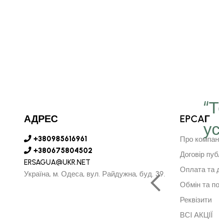
“
АДРЕС
EPCAГ
у
є серце в далечину та
+380985616961
Про компан
рушить за ним"
+380675804502
Договір пуб
ERSAGUA@UKR.NET
Оплата та 
Україна, м. Одеса, вул. Райдужна, буд. 39.
Обмін та п
АРСУРЕН БАЯРКГУ
Реквізити
НИЙ ДИРЕКТОР МОНГОЛІЇ
ВСІ АКЦІЇ