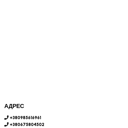
АДРЕС
+380985616961
+380675804502