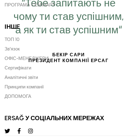
“Тебе запитають не
ПРОГРАМА СЕМІНАРУ
чому ти став успішним,
ІНШE
а як ти став успішним“
ТОП 10
Зв'язок
БЕКІР САРИ
ОФІС-МЕНЕДЖЕРИ
ПРЕЗИДЕНТ КОМПАНІЇ ЕРСАГ
Сертифікати
Аналітичні звіти
Принципи компанії
ДОПОМОГА
ERSAĞ У СОЦІАЛЬНИХ МЕРЕЖАХ