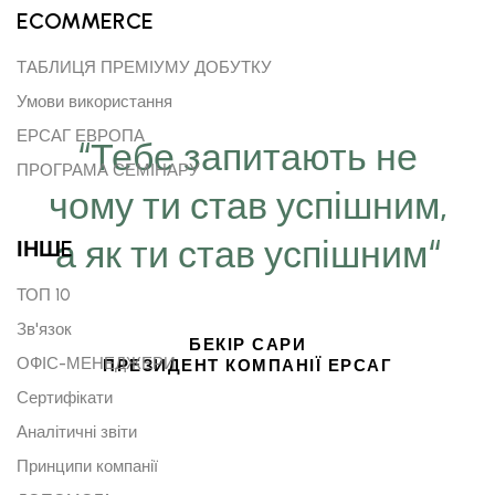
ECOMMERCE
ТАБЛИЦЯ ПРЕМІУМУ ДОБУТКУ
Умови використання
ЕРСАГ ЕВРОПА
“Тебе запитають не
ПРОГРАМА СЕМІНАРУ
чому ти став успішним,
а як ти став успішним“
ІНШE
ТОП 10
Зв'язок
БЕКІР САРИ
ОФІС-МЕНЕДЖЕРИ
ПРЕЗИДЕНТ КОМПАНІЇ ЕРСАГ
Сертифікати
Аналітичні звіти
Принципи компанії