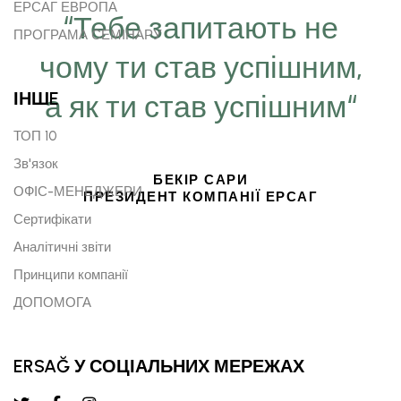
ЕРСАГ ЕВРОПА
“Тебе запитають не
ПРОГРАМА СЕМІНАРУ
чому ти став успішним,
ІНШE
а як ти став успішним“
ТОП 10
Зв'язок
БЕКІР САРИ
ОФІС-МЕНЕДЖЕРИ
ПРЕЗИДЕНТ КОМПАНІЇ ЕРСАГ
Сертифікати
Аналітичні звіти
Принципи компанії
ДОПОМОГА
ERSAĞ У СОЦІАЛЬНИХ МЕРЕЖАХ