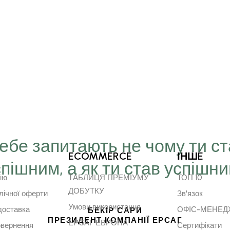
Тебе запитають не чому ти с
ECOMMERCE
ІНШE
спішним, а як ти став успішн
ію
ТАБЛИЦЯ ПРЕМІУМУ
ТОП 10
ДОБУТКУ
лічної оферти
Зв'язок
Умови використання
доставка
ОФІС-МЕНЕ
БЕКІР САРИ
ПРЕЗИДЕНТ КОМПАНІЇ ЕРСАГ
ЕРСАГ ЕВРОПА
овернення
Сертифікати