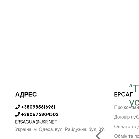
“
АДРЕС
EPCAГ
у
є серце в далечину та
+380985616961
Про компан
рушить за ним"
+380675804502
Договір пуб
ERSAGUA@UKR.NET
Оплата та 
Україна, м. Одеса, вул. Райдужна, буд. 39.
Обмін та п