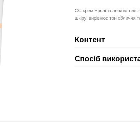
CC крем Ерсаг із легкою текс
шкіру, вирівнює тон обличчя т
Контент
Спосіб використ