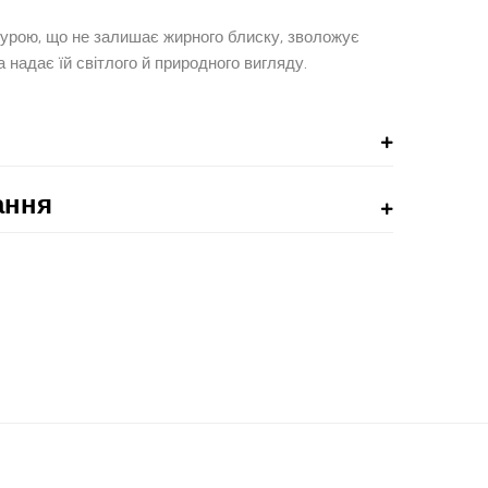
турою, що не залишає жирного блиску, зволожує
а надає їй світлого й природного вигляду.
ання