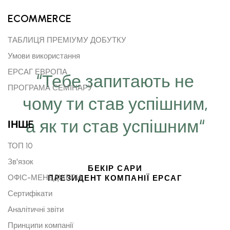
ECOMMERCE
ТАБЛИЦЯ ПРЕМІУМУ ДОБУТКУ
Умови використання
ЕРСАГ ЕВРОПА
“Тебе запитають не
ПРОГРАМА СЕМІНАРУ
чому ти став успішним,
а як ти став успішним“
ІНШE
ТОП 10
Зв'язок
БЕКІР САРИ
ОФІС-МЕНЕДЖЕРИ
ПРЕЗИДЕНТ КОМПАНІЇ ЕРСАГ
Сертифікати
Аналітичні звіти
Принципи компанії